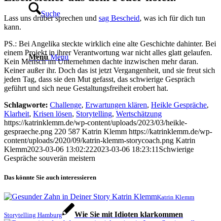
Suche
Lass uns drüber sprechen und
sag Bescheid
, was ich für dich tun
kann.
PS.: Bei Angelika steckte wirklich eine alte Geschichte dahinter. Bei
einem Projekt in ihrer Verantwortung war nicht alles glatt gelaufen.
Menü
Menü
Kein Mensch im Unternehmen dachte inzwischen mehr daran.
Keiner außer ihr. Doch das ist jetzt Vergangenheit, und sie freut sich
jeden Tag, dass sie den Mut gefasst, das schwierige Gespräch
geführt und sich neue Gestaltungsfreiheit erobert hat.
Schlagworte:
Challenge
,
Erwartungen klären
,
Heikle Gespräche
,
Klarheit
,
Krisen lösen
,
Storytelling
,
Wertschätzung
https://katrinklemm.de/wp-content/uploads/2023/03/heikle-
gespraeche.png
220
587
Katrin Klemm
https://katrinklemm.de/wp-
content/uploads/2020/09/katrin-klemm-storycoach.png
Katrin
Klemm
2023-03-06 13:02:22
2023-03-06 18:23:11
Schwierige
Gespräche souverän meistern
Das könnte Sie auch interessieren
Katrin Klemm
Wie Sie mit Idioten klarkommen
Storytelling Hamburg