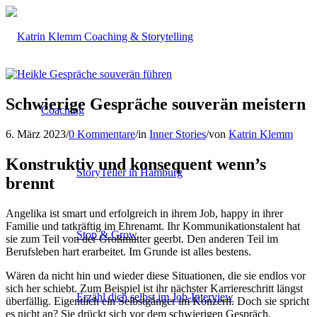
Schwierige Gespräche souverän meistern
Coaching
6. März 2023
/
0 Kommentare
/
in
Inner Stories
/
von
Katrin Klemm
Konstruktiv und konsequent wenn’s
StoryTeller in Hamburg
brennt
Angelika ist smart und erfolgreich in ihrem Job, happy in ihrer
Familie und tatkräftig im Ehrenamt. Ihr Kommunikationstalent hat
Stop & Grow
sie zum Teil von der Großmutter geerbt. Den anderen Teil im
Berufsleben hart erarbeitet. Im Grunde ist alles bestens.
Wären da nicht hin und wieder diese Situationen, die sie endlos vor
sich her schiebt. Zum Beispiel ist ihr nächster Karriereschritt längst
Erzähl dich selbst im Job-Interview
überfällig. Eigentlich ein Selbstgänger im Konzern. Doch sie spricht
es nicht an? Sie drückt sich vor dem schwierigen Gespräch.