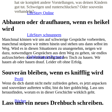
hat sie komplett andere Vorstellungen, was deinen Kindern
gut tut. Schweigen und runterschlucken? Oder souverän
verhandeln?
LifeStory Online
Abhauen oder draufhauen, wenn es heikel
wird
LifeStory schnuppern
Manchmal können wir uns auf schwierige Gespräche vorbereiten,
manchmal stolpern wir mitten hinein und stehen uns dann selbst im
Weg. Wird es in diesen Situationen zu unangenehm, neigen wir
dazu, notwendigen Gesprächen aus dem Weg zu gehen, sie endlos
CoWorking in Portugal
aufzuschieben oder einmal richtig auf den Tisch zu hauen. Wir
hauen ab oder hauen drauf. Leider oft ohne Erfolg.
Souverän bleiben, wenn es knifflig wird
Profil
Wenn du dich damit nicht mehr zufrieden geben, es jetzt anpacken
und souveräner auftreten willst, bist du hier goldrichtig. Lass uns
herausfinden, worum es in dieser Geschichte wirklich geht.
Bücher
Lass uns ein neues Drehbuch schreiben.