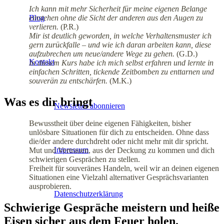
Ich kann mit mehr Sicherheit für meine eigenen Belange
einstehen ohne die Sicht der anderen aus den Augen zu
Blog
verlieren.
(P.R.)
Mir ist deutlich geworden, in welche Verhaltensmuster ich
gern zurückfalle – und wie ich daran arbeiten kann, diese
aufzubrechen um neue/andere Wege zu gehen.
(G.D.)
Kontakt
In diesem Kurs habe ich mich selbst erfahren und lernte in
einfachen Schritten, tickende Zeitbomben zu enttarnen und
souverän zu entschärfen.
(M.K.)
Was es dir bringt
Newsletter abonnieren
Bewusstheit über deine eigenen Fähigkeiten, bisher
unlösbare Situationen für dich zu entscheiden. Ohne dass
die/der andere durchdreht oder nicht mehr mit dir spricht.
Impressum
Mut und Vertrauen, aus der Deckung zu kommen und dich
schwierigen Gesprächen zu stellen.
Freiheit für souveränes Handeln, weil wir an deinen eigenen
Situationen eine Vielzahl alternativer Gesprächsvarianten
ausprobieren.
Datenschutzerklärung
Schwierige Gespräche meistern und heiße
Eisen sicher aus dem Feuer holen.