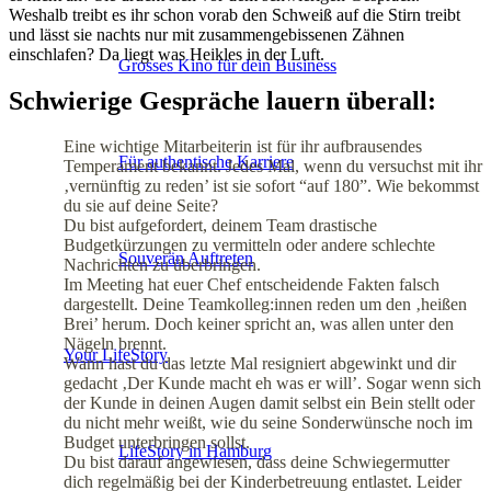
Weshalb treibt es ihr schon vorab den Schweiß auf die Stirn treibt
und lässt sie nachts nur mit zusammengebissenen Zähnen
einschlafen? Da liegt was Heikles in der Luft.
Grosses Kino für dein Business
Schwierige Gespräche lauern überall:
Eine wichtige Mitarbeiterin ist für ihr aufbrausendes
Für authentische Karriere
Temperament bekannt. Jedes Mal, wenn du versuchst mit ihr
‚vernünftig zu reden’ ist sie sofort “auf 180”. Wie bekommst
du sie auf deine Seite?
Du bist aufgefordert, deinem Team drastische
Budgetkürzungen zu vermitteln oder andere schlechte
Souverän Auftreten
Nachrichten zu überbringen.
Im Meeting hat euer Chef entscheidende Fakten falsch
dargestellt. Deine Teamkolleg:innen reden um den ‚heißen
Brei’ herum. Doch keiner spricht an, was allen unter den
Nägeln brennt.
Your LifeStory
Wann hast du das letzte Mal resigniert abgewinkt und dir
gedacht ‚Der Kunde macht eh was er will’. Sogar wenn sich
der Kunde in deinen Augen damit selbst ein Bein stellt oder
du nicht mehr weißt, wie du seine Sonderwünsche noch im
Budget unterbringen sollst.
LifeStory in Hamburg
Du bist darauf angewiesen, dass deine Schwiegermutter
dich regelmäßig bei der Kinderbetreuung entlastet. Leider