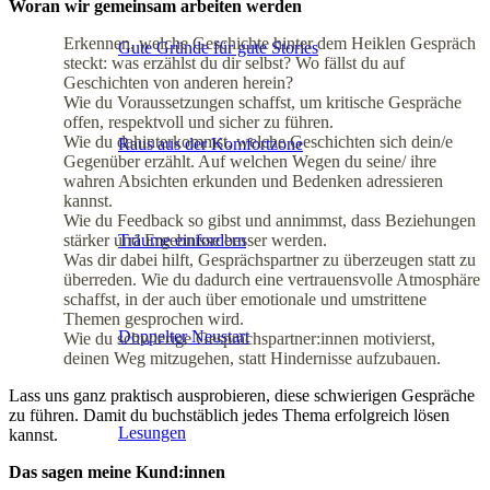
Woran wir gemeinsam arbeiten werden
Erkennen, welche Geschichte hinter dem Heiklen Gespräch
Gute Gründe für gute Stories
steckt: was erzählst du dir selbst? Wo fällst du auf
Geschichten von anderen herein?
Wie du Voraussetzungen schaffst, um kritische Gespräche
offen, respektvoll und sicher zu führen.
Wie du dahinterkommst, welche Geschichten sich dein/e
Raus aus der Komfortzone
Gegenüber erzählt. Auf welchen Wegen du seine/ ihre
wahren Absichten erkunden und Bedenken adressieren
kannst.
Wie du Feedback so gibst und annimmst, dass Beziehungen
stärker und Ergebnisse besser werden.
Träume einfordern
Was dir dabei hilft, Gesprächspartner zu überzeugen statt zu
überreden. Wie du dadurch eine vertrauensvolle Atmosphäre
schaffst, in der auch über emotionale und umstrittene
Themen gesprochen wird.
Doppelter Neustart
Wie du schwierige Gesprächspartner:innen motivierst,
deinen Weg mitzugehen, statt Hindernisse aufzubauen.
Lass uns ganz praktisch ausprobieren, diese schwierigen Gespräche
zu führen. Damit du buchstäblich jedes Thema erfolgreich lösen
Lesungen
kannst.
Das sagen meine Kund:innen