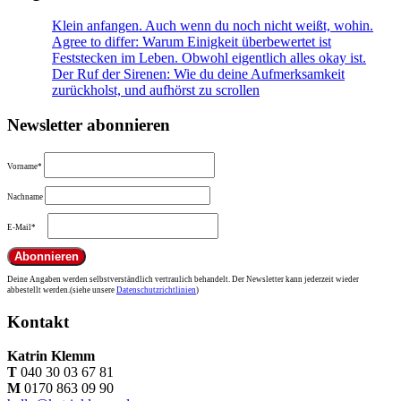
Klein anfangen. Auch wenn du noch nicht weißt, wohin.
Agree to differ: Warum Einigkeit überbewertet ist
Feststecken im Leben. Obwohl eigentlich alles okay ist.
Der Ruf der Sirenen: Wie du deine Aufmerksamkeit
zurückholst, und aufhörst zu scrollen
Newsletter abonnieren
Vorname*
Nachname
E-Mail*
Deine Angaben werden selbstverständlich vertraulich behandelt. Der Newsletter kann jederzeit wieder
abbestellt werden.(siehe unsere
Datenschutzrichtlinien
)
Kontakt
Katrin Klemm
T
040 30 03 67 81
M
0170 863 09 90