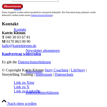
Blog
Deine Angaben werden selbstverständlich vertraulich behandelt. Der Newsletter kann jederzeit wieder
abbestellt werden.(siehe unsere
Datenschutzrichtlinien
)
Kontakt
Kontakt
Katrin Klemm
T
040 30 03 67 81
M
0170 863 09 90
hallo@katrinklemm.de
Newsletter abonnieren
Kaufvertrag widerrufen
Es gilt die
Datenschutzerklärung
© Copyright Katrin Klemm
Story Coaching
|
LifeStory
|
Impressum
Storytelling Training |
Impressum
|
Datenschutz
Link zu Xing
Link zu X
Link zu LinkedIn
Datenschutzerklärung
Nach oben scrollen