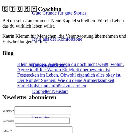
🇸 🇹 🇴 🇷 🇾 Coaching
Gute Gründe für gute Stories
Bei dir selbst ankommen. Neue Kapitel schreiben. Für ein Leben
das du wirklich leben willst.
Katrin Klemm für Menschen, die Verantwortung übernehmen und
Raus aus der Komfortzone
Entscheidungen treffen.
Blog
Klein anfangen. Auch wenn du noch nicht weißt, wohin.
Träume einfordern
Agree to differ: Warum Einigkeit überbewertet ist
Feststecken im Leben. Obwohl eigentlich alles okay ist.
Der Ruf der Sirenen: Wie du deine Aufmerksamkeit
zurückholst, und aufhörst zu scrollen
Doppelter Neustart
Newsletter abonnieren
Vorname*
Lesungen
Nachname
E-Mail*