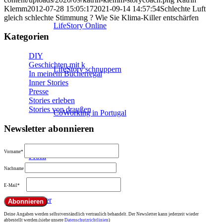
Klemm
2012-07-28 15:05:17
2021-09-14 14:57:54
Schlechte Luft
gleich schlechte Stimmung ? Wie Sie Klima-Killer entschärfen
LifeStory Online
Kategorien
DIY
Geschichten mit k
LifeStory schnuppern
In meinem Bücherregal
Inner Stories
Presse
Stories erleben
Stories von draußen
CoWorking in Portugal
Newsletter abonnieren
Vorname*
Profil
Nachname
E-Mail*
Bücher
Deine Angaben werden selbstverständlich vertraulich behandelt. Der Newsletter kann jederzeit wieder
abbestellt werden.(siehe unsere
Datenschutzrichtlinien
)