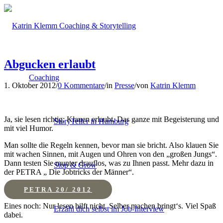
Abgucken erlaubt
Coaching
1. Oktober 2012
/
0 Kommentare
/
in
Presse
/
von
Katrin Klemm
Ja, sie lesen richtig: Klauen erlaubt. Das ganze mit Begeisterung und
StoryTeller in Hamburg
mit viel Humor.
Man sollte die Regeln kennen, bevor man sie bricht. Also klauen Sie
mit wachen Sinnen, mit Augen und Ohren von den „großen Jungs“.
Dann testen Sie munter drauflos, was zu Ihnen passt. Mehr dazu in
Stop & Grow
der PETRA „ Die Jobtricks der Männer“.
PETRA 20/ 2012
Eines noch: Nur lesen hilft nicht. Selber machen bringt‘s. Viel Spaß
Erzähl dich selbst im Job-Interview
dabei.