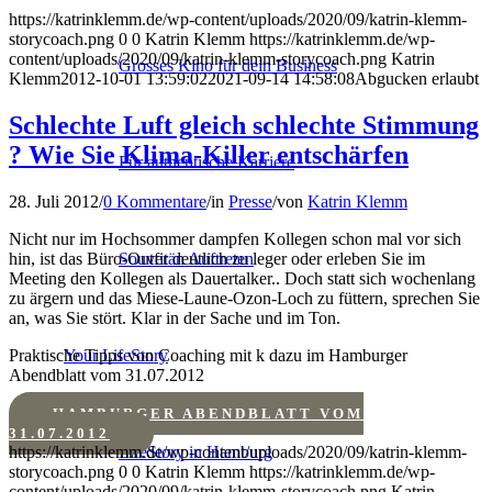
https://katrinklemm.de/wp-content/uploads/2020/09/katrin-klemm-
storycoach.png
0
0
Katrin Klemm
https://katrinklemm.de/wp-
content/uploads/2020/09/katrin-klemm-storycoach.png
Katrin
Grosses Kino für dein Business
Klemm
2012-10-01 13:59:02
2021-09-14 14:58:08
Abgucken erlaubt
Schlechte Luft gleich schlechte Stimmung
? Wie Sie Klima-Killer entschärfen
Für authentische Karriere
28. Juli 2012
/
0 Kommentare
/
in
Presse
/
von
Katrin Klemm
Nicht nur im Hochsommer dampfen Kollegen schon mal vor sich
hin, ist das Büro-Outfit deutlich zu leger oder erleben Sie im
Souverän Auftreten
Meeting den Kollegen als Dauertalker.. Doch statt sich wochenlang
zu ärgern und das Miese-Laune-Ozon-Loch zu füttern, sprechen Sie
an, was Sie stört. Klar in der Sache und im Ton.
Praktische Tipps von Coaching mit k dazu im Hamburger
Your LifeStory
Abendblatt vom 31.07.2012
HAMBURGER ABENDBLATT VOM
31.07.2012
https://katrinklemm.de/wp-content/uploads/2020/09/katrin-klemm-
LifeStory in Hamburg
storycoach.png
0
0
Katrin Klemm
https://katrinklemm.de/wp-
content/uploads/2020/09/katrin-klemm-storycoach.png
Katrin