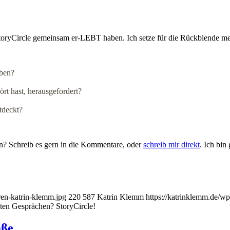
StoryCircle gemeinsam er-LEBT haben. Ich setze für die Rückblende me
eben?
rt hast, herausgefordert?
tdeckt?
en? Schreib es gern in die Kommentare, oder
schreib mir direkt
. Ich bin
ren-katrin-klemm.jpg
220
587
Katrin Klemm
https://katrinklemm.de/w
ten Gesprächen? StoryCircle!
aße