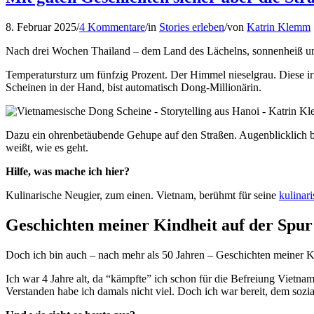
8. Februar 2025
/
4 Kommentare
/
in
Stories erleben
/
von
Katrin Klemm
Nach drei Wochen Thailand – dem Land des Lächelns, sonnenheiß und
Temperatursturz um fünfzig Prozent. Der Himmel nieselgrau. Diese irr
Scheinen in der Hand, bist automatisch Dong-Millionärin.
Dazu ein ohrenbetäubende Gehupe auf den Straßen. Augenblicklich be
weißt, wie es geht.
Hilfe, was mache ich hier?
Kulinarische Neugier, zum einen. Vietnam, berühmt für seine
kulinar
Geschichten meiner Kindheit auf der Spur
Doch ich bin auch – nach mehr als 50 Jahren – Geschichten meiner Ki
Ich war 4 Jahre alt, da “kämpfte” ich schon für die Befreiung Vietn
Verstanden habe ich damals nicht viel. Doch ich war bereit, dem sozial