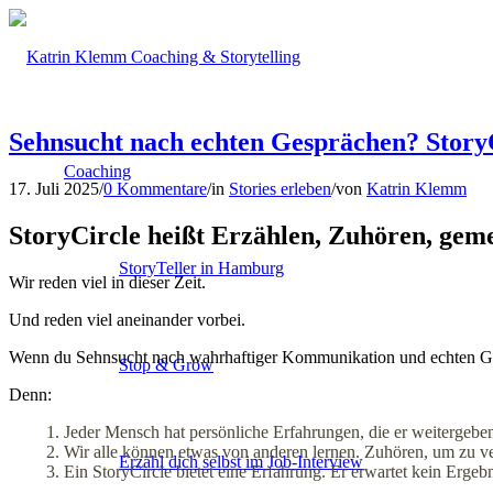
Sehnsucht nach echten Gesprächen? Story
Coaching
17. Juli 2025
/
0 Kommentare
/
in
Stories erleben
/
von
Katrin Klemm
StoryCircle heißt Erzählen, Zuhören, gem
StoryTeller in Hamburg
Wir reden viel in dieser Zeit.
Und reden viel aneinander vorbei.
Wenn du Sehnsucht nach wahrhaftiger Kommunikation und echten Ges
Stop & Grow
Denn:
Jeder Mensch hat persönliche Erfahrungen, die er weitergebe
Wir alle können etwas von anderen lernen. Zuhören, um zu ver
Erzähl dich selbst im Job-Interview
Ein StoryCircle bietet eine Erfahrung. Er erwartet kein Ergebn