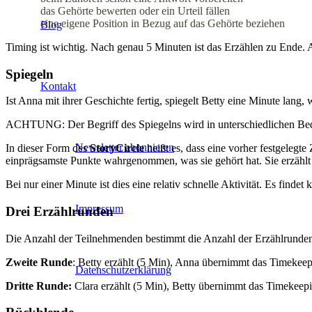
das Gehörte bewerten oder ein Urteil fällen
eine eigene Position in Bezug auf das Gehörte beziehen
Blog
Timing ist wichtig. Nach genau 5 Minuten ist das Erzählen zu Ende.
Spiegeln
Kontakt
Ist Anna mit ihrer Geschichte fertig, spiegelt Betty eine Minute lang, w
ACHTUNG: Der Begriff des Spiegelns wird in unterschiedlichen Be
Newsletter abonnieren
In dieser Form des
StoryCircle
heißt es, dass eine vorher festgele
einprägsamste Punkte wahrgenommen, was sie gehört hat. Sie erzählt
Bei nur einer Minute ist dies eine relativ schnelle Aktivität. Es findet 
Impressum
Drei Erzählrunden
Die Anzahl der Teilnehmenden bestimmt die Anzahl der Erzählrunden. 
Zweite Runde
: Betty erzählt (5 Min), Anna übernimmt das Timekeepi
Datenschutzerklärung
Dritte Runde:
Clara erzählt (5 Min), Betty übernimmt das Timekeepi