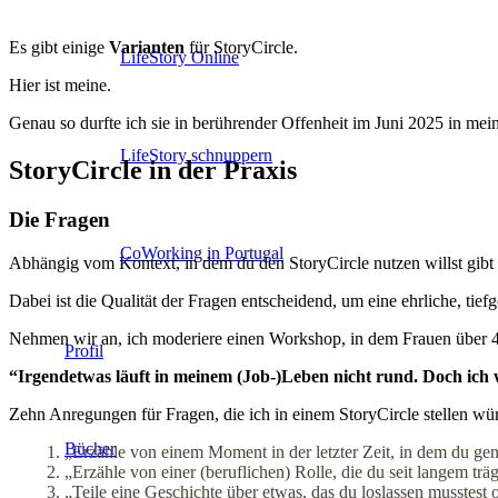
Es gibt einige
Varianten
für StoryCircle.
LifeStory Online
Hier ist meine.
Genau so durfte ich sie in berührender Offenheit im Juni 2025 in m
LifeStory schnuppern
StoryCircle in der Praxis
Die Fragen
CoWorking in Portugal
Abhängig vom Kontext, in dem du den StoryCircle nutzen willst gibt
Dabei ist die Qualität der Fragen entscheidend, um eine ehrliche, ti
Nehmen wir an, ich moderiere einen Workshop, in dem Frauen über 
Profil
“Irgendetwas läuft in meinem (Job-)Leben nicht rund. Doch ich w
Zehn Anregungen für Fragen, die ich in einem StoryCircle stellen wü
Bücher
„Erzähle von einem Moment in der letzter Zeit, in dem du gen
„Erzähle von einer (beruflichen) Rolle, die du seit langem träg
„Teile eine Geschichte über etwas, das du loslassen musstest 