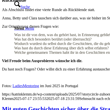
Rückblende
Suche
Als Abschluss findet eine vierte Runde als Rückblende statt.
Anna, Betty und Clara tauschen sich darüber aus, was sie bisher im 
Zur Orientierung dienen Fragen wie:
Menü
Menü
Was ist dir von dem, was du gehört hast, in Erinnerung gebli
Was hat dich besonders berührt (oder überrascht)?
Wodurch wurdest du selbst durch die Geschichten, die du gehö
Was hast du durch diese Erfahrung über dich selbst erfahren?
Welche gemeinsamen Themen habt ihr in den Geschichten en
Viel Freude beim Ausprobieren wünsche ich dir.
Du hast noch Fragen? Oder willst dich zu einer Erfahrung austausch
Fotos:
LadiesMentoring
im Juni 2025 in Portugal
https://katrinklemm.de/wp-content/uploads/2025/07/storycircle-zuhoe
Klemm
2025-07-17 23:55:53
2025-07-18 23:31:59
Sehnsucht nach ech
Mit guten Geschichten sicher über die Str