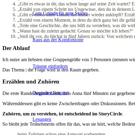
„Gibt es etwas in dir, das schon lange auf seine Zeit wartet? 
„Erzähl von einem Schritt ins Ungewisse, den du in deinem 
Gute Gründe für gute Stories
„Gibt es einen alten Traum, der immer wieder anklopft? Erzähl
„Erzähl von einem Moment, in dem du dich ganz bei dir gefühl
„Teile eine Geschichte, die uns hilft zu verstehen, was dir wir
„Wann hast du zuletzt gedacht: Genau so möchte ich leben?“
„Stell dir vor, du blickst in fünf Jahren zurück: Von welchem
Raus aus der Komfortzone
Der Ablauf
Ich nutze am liebsten eine Gruppengröße von 3 Personen (nennen wir 
Träume einfordern
Das Thema | die Frage wird in den Raum gegeben.
Erzählen und Zuhören
Doppelter Neustart
Die erste Runde beginnt damit, dass Anna fünf Minuten zur gegebenen
Währenddessen gibt es keine Zwischenfragen oder Diskussionen. Bett
Zuhören, um zu verstehen, ist entscheidend im StoryCircle
.
Lesungen
So bleibt jede Teilnehmerin offen für das, was sie hört, welche Bede
beim Zuhören schon eine Antwort vorbereiten