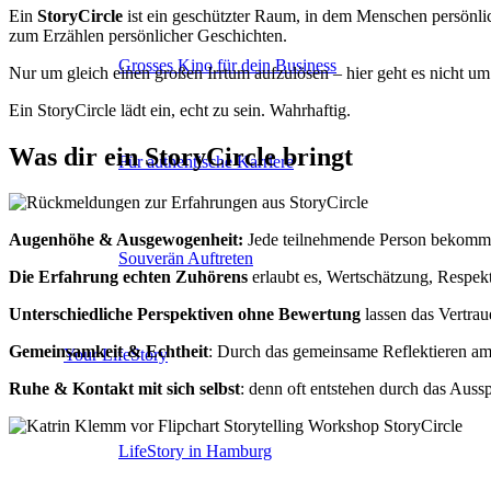
Ein
StoryCircle
ist ein geschützter Raum, in dem Menschen persönlic
zum Erzählen persönlicher Geschichten.
Grosses Kino für dein Business
Nur um gleich einen großen Irrtum aufzulösen – hier geht es nicht um 
Ein StoryCircle lädt ein, echt zu sein. Wahrhaftig.
Was dir ein StoryCircle bringt
Für authentische Karriere
Augenhöhe & Ausgewogenheit:
Jede teilnehmende Person bekommt 
Souverän Auftreten
Die Erfahrung echten Zuhörens
erlaubt es, Wertschätzung, Respek
Unterschiedliche Perspektiven ohne Bewertung
lassen das Vertra
Gemeinsamkeit & Echtheit
: Durch das gemeinsame Reflektieren am
Your LifeStory
Ruhe & Kontakt mit sich selbst
: denn oft entstehen durch das Auss
LifeStory in Hamburg