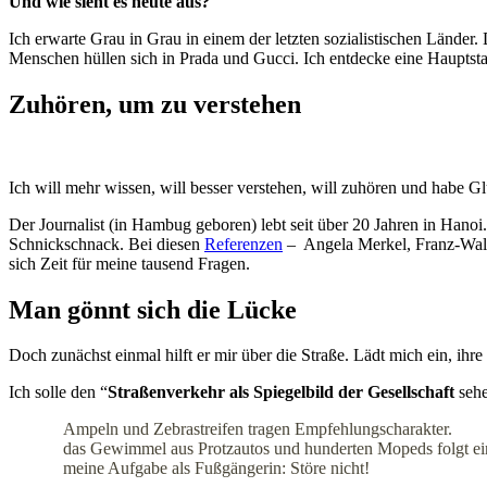
Und wie sieht es heute aus?
Ich erwarte Grau in Grau in einem der letzten sozialistischen Lände
Menschen hüllen sich in Prada und Gucci. Ich entdecke eine Hauptsta
Zuhören, um zu verstehen
Ich will mehr wissen, will besser verstehen, will zuhören und habe 
Der Journalist (in Hambug geboren) lebt seit über 20 Jahren in Hanoi
Schnickschnack. Bei diesen
Referenzen
– Angela Merkel, Franz-Walte
sich Zeit für meine tausend Fragen.
Man gönnt sich die Lücke
Doch zunächst einmal hilft er mir über die Straße. Lädt mich ein, ihr
Ich solle den “
Straßenverkehr als Spiegelbild der Gesellschaft
sehe
Ampeln und Zebrastreifen tragen Empfehlungscharakter.
das Gewimmel aus Protzautos und hunderten Mopeds folgt ein
meine Aufgabe als Fußgängerin: Störe nicht!