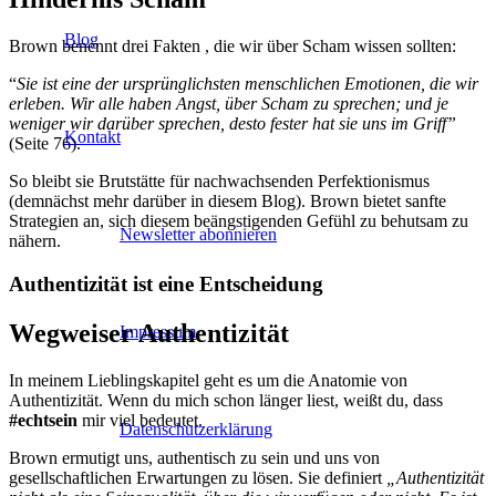
Blog
Brown benennt drei Fakten , die wir über Scham wissen sollten:
“
Sie ist eine der ursprünglichsten menschlichen Emotionen, die wir
erleben. Wir alle haben Angst, über Scham zu sprechen; und je
weniger wir darüber sprechen, desto fester hat sie uns im Griff”
Kontakt
(Seite 76).
So bleibt sie Brutstätte für nachwachsenden Perfektionismus
(demnächst mehr darüber in diesem Blog). Brown bietet sanfte
Strategien an, sich diesem beängstigenden Gefühl zu behutsam zu
Newsletter abonnieren
nähern.
Authentizität ist eine Entscheidung
Wegweiser Authentizität
Impressum
In meinem Lieblingskapitel geht es um die Anatomie von
Authentizität. Wenn du mich schon länger liest, weißt du, dass
#echtsein
mir viel bedeutet.
Datenschutzerklärung
Brown ermutigt uns, authentisch zu sein und uns von
gesellschaftlichen Erwartungen zu lösen. Sie definiert
„Authentizität