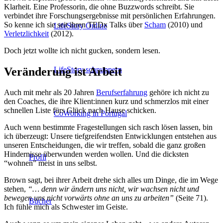
Klarheit. Eine Professorin, die ohne Buzzwords schreibt. Sie
verbindet ihre Forschungsergebnisse mit persönlichen Erfahrungen.
So kenne ich sie seit ihren TEDx Talks über
Scham
(2010) und
LifeStory Online
Verletzlichkeit
(2012).
Doch jetzt wollte ich nicht gucken, sondern lesen.
Veränderung ist Arbeit
LifeStory schnuppern
Auch mit mehr als 20 Jahren
Berufserfahrung
gehöre ich nicht zu
den Coaches, die ihre Klient:innen kurz und schmerzlos mit einer
schnellen Liste fürs Glück nach Hause schicken.
CoWorking in Portugal
Auch wenn bestimmte Fragestellungen sich rasch lösen lassen, bin
ich überzeugt: Unsere tiefgreifendsten Entwicklungen entstehen aus
unseren Entscheidungen, die wir treffen, sobald die ganz großen
Hindernisse überwunden werden wollen. Und die dicksten
Profil
“wohnen” meist in uns selbst.
Brown sagt, bei ihrer Arbeit drehe sich alles um Dinge, die im Wege
stehen,
“… denn wir ändern uns nicht, wir wachsen nicht und
bewegen uns nicht vorwärts ohne an uns zu arbeiten”
(Seite 71).
Bücher
Ich fühle mich als Schwester im Geiste.