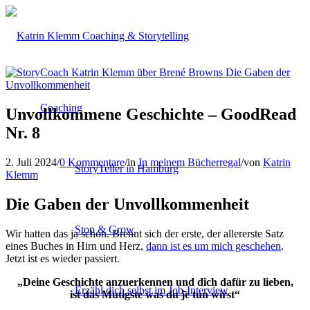
Coaching
Unvollkommene Geschichte – GoodRead
Nr. 8
2. Juli 2024
/
0 Kommentare
/
in
In meinem Bücherregal
/
von
Katrin
StoryTeller in Hamburg
Klemm
Die Gaben der Unvollkommenheit
Stop & Grow
Wir hatten das ja schon. Brennt sich der erste, der allererste Satz
eines Buches in Hirn und Herz,
dann ist es um mich geschehen
.
Jetzt ist es wieder passiert.
„Deine Geschichte anzuerkennen und dich dafür zu lieben,
Erzähl dich selbst im Job-Interview
ist das Mutigste was du je tun wirst“