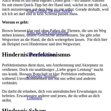
Auch wenn es um mein eigenes Leben geht – wo andere Autoren
fix mit einem Quick-Tipp bei der Hand sind, wächst in mir die Lust,
mich anzustrengen auf dem Weg zu mir selbst. Gerade deshalb, weil
Gute Gründe für gute Stories
ich Ich sei darf und in kein Schema passen muss.
Worum es geht:
Brown benennt klar und ohne Pathos die Themen, die uns im Weg
Raus aus der Komfortzone
stehen können, unsere Geschichte anzuerkennen. Sie gibt zehn
Wegweiser an die Hand, die dich weitergehen lassen. Für dich hier
als Beispiel zwei Hindernisse und drei Wegweiser.
Hindernis Perfektionismus
Träume einfordern
Perfektionismus dient dazu, uns Anerkennung und Akzeptanz zu
verdienen. Doch ein unablässiges „Liebe gegen Leistung“ macht
uns krank. Browns Botschaft ist klar: Perfektion entfremdet,
Doppelter Neustart
während Unvollkommenheit uns mit uns selbst und anderen
verbindet.
Du darfst dir erlauben, dich von unrealistischen Erwartungen zu
befreien. Erwartungen anderer und jenen, die du selbst an dich
Lesungen
stellst.
Hindernis Scham