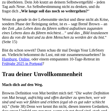
zu überhören. Dein Job kratzt an deinem Selbstwertgefühl – jeden
Tag aufs Neue. An Selbstbestimmung nicht zu denken, und du
fragst dich „
Wie lange soll das noch so weitergehen?
“
Wenn du gerade in der Lebensmitte steckst und diese nicht als Krise,
sondern Phase der Reinigung siehst, ist es – sagt Brené Brown – an
der Zeit „
das Leben dass du führen solltest aufzulösen zugunsten
eines Lebens dass du führen möchtest…“ und das „Bild loszulassen
dass du von dir hast und zu dem Menschen zu werden der du bist
.“
(Seite 15)
Bist du schon soweit? Dann schau dir mal Design Your LifeStory
an. Vielleicht bekommst du Lust, mit mir zusammenzuarbeiten? In
Hamburg
,
Online
, oder einem entspannten 10-Tage-Retreat im
Frühjahr 2025 in Portugal
?
Trau deiner Unvollkommenheit
Mach dich auf den Weg.
Browns Definition von Mut berührt mich tief: “
Die wahre Definition
von Mut besagt, aufrichtig und offen darüber zu sprechen, wer wir
sind und was wir fühlen und erleben (egal ob es gut oder schlecht
ist).
” (Seite 38) Denn wer kennt ihn nicht, diesen inneren Gedanken,
dass unser Umfeld uns nur mag, wenn wir gut drauf sind, stark und