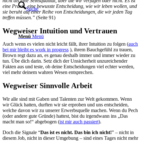
nicht als eine Seinsqualität, über die wir verfügen oder nicht. Es ist
eine Praxis, eine bewusste Entscheidung, wie wir leben wollen, und
Suche
sie beruht auf einer Reihe von Entscheidungen, die wir jeden Tag
treffen müssen.”
(Seite 91)
Wegweiser Intuition und Vertrauen
Menü
Menü
Auch wenn es vielen nicht leicht fällt, ihrer Intuition zu folgen (
auch
bei mir bleibt es work in progress
), ihrem Bauchgefühl zu trauen,
Brown regt dazu an, es genau deshalb immer und immer wieder zu
tun. Übe dich darin. Setz dich der Unsicherheit unzureichender
Fakten aus und teste, ob deine Entscheidungen viel echter werden,
viel mehr deinem wahren Wesen entsprechen.
Wegweiser Sinnvolle Arbeit
Wir alle sind mit Gaben und Talenten zur Welt gekommen. Wenn
wir Glück hatten, durften wir sie erproben und uns entscheiden,
welche davon wir zu unserer Erwerbsquelle machen. Wenn du Pech
(oder andere gute Gründe) hattest, bist du irgendwann ins „Das
macht man so!“ abgebogen (
ist mir auch passiert
).
Doch die Signale “
Das ist es nicht. Das bin ich nicht!
” – nicht in
diesem Job, nicht in dieser Umgebung – sind eines Tages nicht mehr