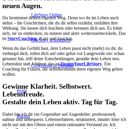
neuen Augen.
LifeStory Online
Du bestimmst deinen eigenen Weg. Denn wo du im Leben auch
stehst – die Geschichten, die du dir selbst erzählst, entfalten ihre
Wirkung. Sie lassen dich leuchten oder brennen dich aus. Es lohnt
sich, sie zu entdecken, zu nutzen und aktiv weiterzuentwickeln. Das
ist
StoryCoaching
. Kurz und knackig.
LifeStory schnuppern
Wenn du das Gefühl hast, dein Leben passt nicht (mehr) zu dir, du
verbiegst dich, reibst dich auf oder gehst vor Langeweile ein: schau
genauer hin, triff deine Entscheidungen, gestalte dein Leben neu.
Lebenslust statt Jobfrust: das ist
DesignYourLifeStory
. Ein
CoWorking in Portugal
Coaching für Frauen, die selbstbestimmt ihren eigenen Weg gehen
wollen.
Gewinne Klarheit. Selbstwert.
Profil
Lebensfreude.
Gestalte dein Leben aktiv. Tag für Tag.
Dabei bin ich dir ein Gegenüber auf Augenhöhe: professionell,
Bücher
nahbar und unbequem. Lebenserfahren, strukturiert, intuitiv höre ich
nicht nur mit den Ohren und einem rationalen Verstand zu. Ich