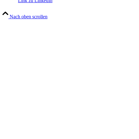
Link zu LinkedIn
Nach oben scrollen
Close
this
module
DU WILLST MÜHELOS
MATERIAL FÜR ECHTE
STORIES FINDEN?
Mein Geschenk für dich
Abonniere den StoryLetter und hol dir dein kostenloses eBook