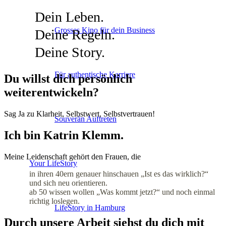
Dein Leben.
Grosses Kino für dein Business
Deine Regeln.
Deine Story.
Für authentische Karriere
Du willst dich persönlich
weiterentwickeln?
Sag Ja zu Klarheit, Selbstwert, Selbstvertrauen!
Souverän Auftreten
Ich bin Katrin Klemm.
Meine Leidenschaft gehört den Frauen, die
Your LifeStory
in ihren 40ern genauer hinschauen „Ist es das wirklich?“
und sich neu orientieren.
ab 50 wissen wollen „Was kommt jetzt?“ und noch einmal
richtig loslegen.
LifeStory in Hamburg
Durch unsere Arbeit siehst du dich mit