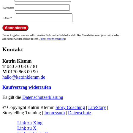
Nachname
E-Mail*
Deine Angaben werden selbstverständlich vertraulich behandelt. Der Newsletter kann jederzeit wieder
abbestellt werden.(siehe unsere
Datenschutzrichtlinien
)
Kontakt
Katrin Klemm
T
040 30 03 67 81
M
0170 863 09 90
hallo@katrinklemm.de
Kaufvertrag widerrufen
Es gilt die
Datenschutzerklärung
© Copyright Katrin Klemm
Story Coaching
|
LifeStory
|
Storytelling Training |
Impressum
|
Datenschutz
Link zu Xing
Link zu X