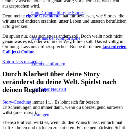
nehme Zwischentöne sehr genau wahr; vor allem das, was nicht
ausgesprochen wird.
Gute Gründe für gute Stories
Denn meine
eigene Geschichte
hat mir bewiesen, wie Stories, die
wir uns und anderen erzählen, unser Leben und unseren beruflichen
Erfolg lenken.
Du spürst nur, dass sich etwas ändern soll. Doch weißt noch nicht
Raus aus der Komfortzone
genau was es ist, oder wohin der Weg führen soll. Das ist völlig in
Ordnung. Lass uns drüber sprechen. Buche dir deinen
kostenfreien
Call jetzt Online
.
Katrin, lass uns reden
Träume einfordern
Durch Klarheit über deine Story
veränderst du deine Welt. Spielst nach
deinen Regeln.
Doppelter Neustart
Story-Coaching
immer 1:1 . Es lohnt sich für bessere
Entscheidungen und immer dann, wenn du überzeugend auftreten
willst (oder musst).
Lesungen
Ebenso kraftvoll wirkt es, wenn du den Wunsch hast, einfach mal
Luft zu holen und dich neu zu sortieren. Für deinen nächsten Schritt