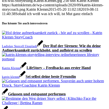
ich-will-Storytelling-Katrin-Klemm.jpg
258
688
Katrin Klemm
https://katrinklemm.de/wp-content/uploads/2020/09/katrin-klemm-
storycoach.png
Katrin Klemm
2015-05-20 11:02:18
2019-08-11
11:40:38
Sobald ich weiß was ich will, ist Mut ganz einfach
Das könnte Sie auch interessieren
Der Ruf der Sirenen: Wie du deine
Ladislav Stercell Unsplash
Aufmerksamkeit zurückholst, und aufhörst zu scrollen
LifeStory – Feedbacks aus erster Hand
Katrin Klemm
Sei selbst deine beste Freundin
katrin klemm
Gelassen und entspannt performen