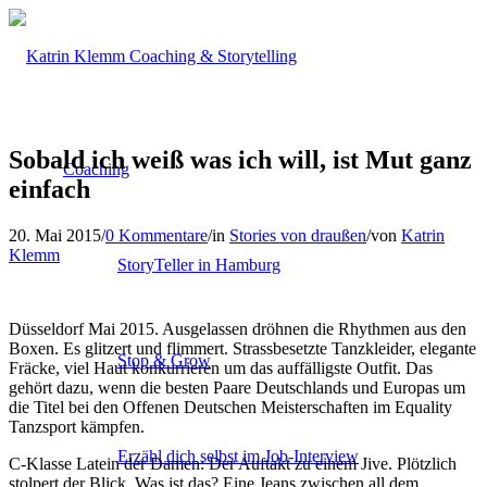
Sobald ich weiß was ich will, ist Mut ganz
Coaching
einfach
20. Mai 2015
/
0 Kommentare
/
in
Stories von draußen
/
von
Katrin
Klemm
StoryTeller in Hamburg
Düsseldorf Mai 2015. Ausgelassen dröhnen die Rhythmen aus den
Boxen. Es glitzert und flimmert. Strassbesetzte Tanzkleider, elegante
Stop & Grow
Fräcke, viel Haut konkurrieren um das auffälligste Outfit. Das
gehört dazu, wenn die besten Paare Deutschlands und Europas um
die Titel bei den Offenen Deutschen Meisterschaften im Equality
Tanzsport kämpfen.
Erzähl dich selbst im Job-Interview
C-Klasse Latein der Damen: Der Auftakt zu einem Jive. Plötzlich
stolpert der Blick. Was ist das? Eine Jeans zwischen all dem