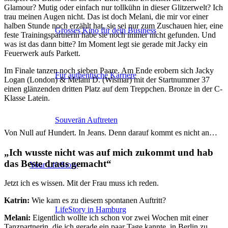
Glamour? Mutig oder einfach nur tollkühn in dieser Glitzerwelt? Ich
trau meinen Augen nicht. Das ist doch Melani, die mir vor einer
halben Stunde noch erzählt hat, sie sei nur zum Zuschauen hier, eine
Grosses Kino für dein Business
feste Trainingspartnerin habe sie noch immer nicht gefunden. Und
was ist das dann bitte? Im Moment legt sie gerade mit Jacky ein
Feuerwerk aufs Parkett.
Im Finale tanzen noch sieben Paare. Am Ende erobern sich Jacky
Für authentische Karriere
Logan (London) & Melani D. (Wismar) mit der Startnummer 37
einen glänzenden dritten Platz auf dem Treppchen. Bronze in der C-
Klasse Latein.
Souverän Auftreten
Von Null auf Hundert. In Jeans. Denn darauf kommt es nicht an…
„Ich wusste nicht was auf mich zukommt und hab
das Beste draus gemacht“
Your LifeStory
Jetzt ich es wissen. Mit der Frau muss ich reden.
Katrin:
Wie kam es zu diesem spontanen Auftritt?
LifeStory in Hamburg
Melani:
Eigentlich wollte ich schon vor zwei Wochen mit einer
Tanzpartnerin, die ich gerade ein paar Tage kannte, in Berlin zu