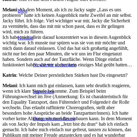
Melani
: Ab dem Moment, als ich zu Jacky sagte „Lass es uns
Blog
probieren“ hatte ich keinen Augenblick mehr Zweifel an mir selbst.
Jacky führt. Ich folge. Viel wichtiger war mir, Jacky die Sicherheit
zu vermitteln, dass das mit mir schon passt, dass es ihr gelingen
wird, mich zu führen.
Ich habe mich allein darauf konzentriert was in diesem Augenblick
Kontakt
wichtig war. Ich musste nur spüren was sie von mir möchte und
mich dann darauf einlassen. Und das hat sich großartig angefühlt,
nicht nur bei den paar Minuten, die wir uns im Flur eingetanzt
haben. Sondern auch auf der Tanzfläche. Wenn Dinge einfach
funktioniert haben, die wir vorher kein einziges Mal geübt hatten…
Newsletter abonnieren
Katrin
: Welche Deiner persönlichen Stärken hast Du eingesetzt?
Melani
: Ich kann mich gut einlassen, kann sehr deutlich reagieren,
wenn ich klare Signale bekomme. Zum Beispiel beim
Impressum
Führungswechsel im Jive (Anmerkung: Es ist charakteristisch für
den Equality Tanzsport, dass Führende/r und Folgende/r die Rolle
wechseln. Das erlaubt raffinierte Choreografien, stellt aber
besonders hohe Ansprüche an beide Tanzpartner/innen). Ich hatte
vorher keine Ahnung, wo man das einbauen kann. In dem Moment
Datenschutzerklärung
als von Jacky der Impuls kam „Jetzt bist du dran“ hab ich einfach
gemacht. Ich habe mich einfach nur gefreut, tanzen zu können, das
Publikum mit meiner Freude anzustecken und es hat wunderbar