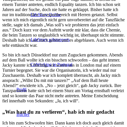
einem Turnier antreten, endlich Equality tanzen. Ich bin schon seit
Jahren auf der Suche, doch nie hatte es geklappt. Bisher hatte ich
LifeStory Online
nur im traditionellen Tanzsportbereich mit Herren getanzt. Selbst
wenn ich mich eigentlich nicht gern unvorbereitet auf die Tanzfläche
stelle, sagte ich damals „Was soll’s wir probieren das jetzt einfach
aus.“ Doch kurz vor dem Auftritt wurde mir klar, dass die Chemie,
die beim Tanzen so unglaublich wichtig ist, überhaupt nicht stimmte.
LifeStory schnuppern
Deshalb hab ich auf mich gehört und es abgeblasen. Auch wenn ich
sehr enttäuscht war.
So bin ich nach Düsseldorf nur zum Zugucken gekommen. Abends
auf dem Ball wollte ich ein bisschen schwoofen – das geht immer.
CoWorking in Portugal
Jacky kannte ich flüchtig, wir waren uns in London mal auf einem
Turnier begegnet. Sie war die Organisatorin, ich wieder mal nur
Zuschauerin. Deshalb war ich komplett überrascht, als Jacky mich
ansprach: „Willst Du mit mir tanzen?“ „Auf dem Ball heute
Abend?“ erwiderte ich. „No – jetzt gleich“, gab Jacky zurück. Ihre
Profil
Tanzpartnerin hatte sich bei einem Sturz am Vortag ernsthaft verletzt
und so konnte das Paar nicht mehr antreten. Meine Entscheidung
fiel innerhalb von Sekunden: „Ja, ich will“.
„Was hast du zu verlieren“, hab ich mir gedacht
Bücher
Ich bin zum Schwoofen hier. Dann kann ich doch auch gleich damit