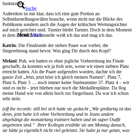
funktioniert.
Suche
Außerdem ist mir klar, dass ich eine gute Portion an
Selbstdarstellungswillen brauche, wenn nicht nur die Blicke des
Publikums sondern auch die Augen der kritischen Wertungsrichter
auf mich gerichtet sind. Turnier bleibt Turnier. Doch in dem Moment
Menü
Menü
in dem ich mich da hinstelle weiß ich das und mag ich das.
Katrin
: Die Finalrunde der sieben Paare war vorbei, die
Siegerehrung stand bevor. Was ging Dir durch den Kopf?
Melani
: Puh, wir hatten es ohne jegliche Vorbereitung ins Finale
geschafft, da konnten wir ja froh sein, wenn wir einen siebten Platz
erreicht hatten. Als die Paare aufgerufen wurden, dachte ich die
ganze Zeit „Jetzt, jetzt höre ich gleich meinen Namen“. Platz 7,
Platz 6, Platz 5 … noch immer keine Startnummer 37. Platz 4 – wir
sind es nicht – jetzt blieben nur noch die Medaillenplätze. Da flog
meine Hand wie von allein hoch zur Siegerfaust. Da war ich schon
sehr stolz.
(off the records: still bei sich hatte sie gedacht „Wie großartig ist das
denn, jetzt habe ich ohne Vorbereitung und in Jeans andere
abgehängt die monatelang trainiert haben und im super Outfit
angetreten sind.“ Ihrer Kollegin erzählte sie am Montag danach,
sie hätte ja eigentlich nicht viel geleistet. Sie habe ja nur getan, was