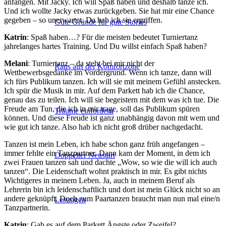
anfangen. Mit Jacky. Ich will Spaß haben und deshalb tanze ich.
Und ich wollte Jacky etwas zurückgeben. Sie hat mir eine Chance
gegeben – so unerwartet. Da hab ich sie ergriffen.
Gute Gründe für gute Stories
Katrin
: Spaß haben…? Für die meisten bedeutet Turniertanz
jahrelanges hartes Training. Und Du willst einfach Spaß haben?
Melani
: Turniertanz – da steht bei mir nicht der
Raus aus der Komfortzone
Wettbewerbsgedanke im Vordergrund. Wenn ich tanze, dann will
ich fürs Publikum tanzen. Ich will sie mit meinem Gefühl anstecken.
Ich spür die Musik in mir. Auf dem Parkett hab ich die Chance,
genau das zu teilen. Ich will sie begeistern mit dem was ich tue. Die
Freude am Tun, die ich in mir trage, soll das Publikum spüren
Träume einfordern
können. Und diese Freude ist ganz unabhängig davon mit wem und
wie gut ich tanze. Also hab ich nicht groß drüber nachgedacht.
Tanzen ist mein Leben, ich habe schon ganz früh angefangen –
immer fehlte ein Tanzpartner. Dann kam der Moment, in dem ich
Doppelter Neustart
zwei Frauen tanzen sah und dachte „Wow, so wie die will ich auch
tanzen“. Die Leidenschaft wohnt praktisch in mir. Es gibt nichts
Wichtigeres in meinem Leben. Ja, auch in meinem Beruf als
Lehrerin bin ich leidenschaftlich und dort ist mein Glück nicht so an
andere geknüpft. Doch zum Paartanzen braucht man nun mal eine/n
Lesungen
Tanzpartnerin.
Katrin
: Gab es auf dem Parkett Ängste oder Zweifel?