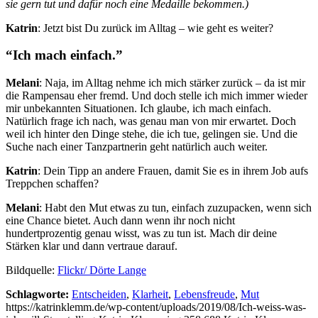
sie gern tut und dafür noch eine Medaille bekommen.)
Katrin
: Jetzt bist Du zurück im Alltag – wie geht es weiter?
“Ich mach einfach.”
Melani
: Naja, im Alltag nehme ich mich stärker zurück – da ist mir
die Rampensau eher fremd. Und doch stelle ich mich immer wieder
mir unbekannten Situationen. Ich glaube, ich mach einfach.
Natürlich frage ich nach, was genau man von mir erwartet. Doch
weil ich hinter den Dinge stehe, die ich tue, gelingen sie. Und die
Suche nach einer Tanzpartnerin geht natürlich auch weiter.
Katrin
: Dein Tipp an andere Frauen, damit Sie es in ihrem Job aufs
Treppchen schaffen?
Melani
: Habt den Mut etwas zu tun, einfach zuzupacken, wenn sich
eine Chance bietet. Auch dann wenn ihr noch nicht
hundertprozentig genau wisst, was zu tun ist. Mach dir deine
Stärken klar und dann vertraue darauf.
Bildquelle:
Flickr/ Dörte Lange
Schlagworte:
Entscheiden
,
Klarheit
,
Lebensfreude
,
Mut
https://katrinklemm.de/wp-content/uploads/2019/08/Ich-weiss-was-