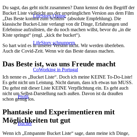
Du sagst, das geht nicht zusammen? Dann kennst du den Begriff der
Bucket Liste vielleicht aus der ursprünglichen Version aus dem Film
LifeStory Online
„Das Beste kommt zum Schluss“ (absolute Empfehlung). Die
klassische Bucket-Liste verlangt von dir Dinge, Erfahrungen und
Erlebnisse aufzulisten, die du noch machen willst, bevor du „in die
Kiste springst“ (engl. „kick the bucket“).
LifeStory schnuppern
So hart wird es in unserer Version nicht. Wir werden überleben.
Auch die Covid-Zeit. Wenn wir das Beste daraus machen.
Das Beste ist, was uns Freude macht
CoWorking in Portugal
Ich nenne es „Bucket Liste“. Doch ich meine KEINE To-Do-Liste!
Es geht nicht um Leistung. Nicht darum, dass ich etwas tun MUSS.
Du gehst mit dieser Liste KEINE Verpflichtung ein. Es geht auch
nicht um Selbst-Darstellung nach außen. Davon ist da draußen
Profil
schon genug los.
Phantasie und Experimentieren mit
Möglichkeiten tut gut
Bücher
Wenn ich „Entspannte Bucket Liste“ sage, dann meine ich Dinge,