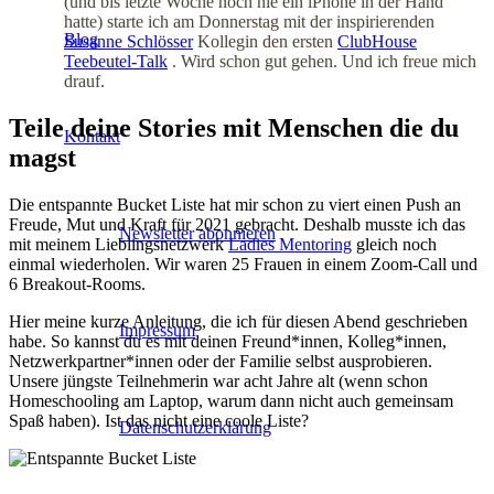
(und bis letzte Woche noch nie ein iPhone in der Hand
hatte) starte ich am Donnerstag mit der inspirierenden
Blog
Susanne Schlösser
Kollegin den ersten
ClubHouse
Teebeutel-Talk
. Wird schon gut gehen. Und ich freue mich
drauf.
Teile deine Stories mit Menschen die du
Kontakt
magst
Die entspannte Bucket Liste hat mir schon zu viert einen Push an
Freude, Mut und Kraft für 2021 gebracht. Deshalb musste ich das
Newsletter abonnieren
mit meinem Lieblingsnetzwerk
Ladies Mentoring
gleich noch
einmal wiederholen. Wir waren 25 Frauen in einem Zoom-Call und
6 Breakout-Rooms.
Hier meine kurze Anleitung, die ich für diesen Abend geschrieben
Impressum
habe. So kannst du es mit deinen Freund*innen, Kolleg*innen,
Netzwerkpartner*innen oder der Familie selbst ausprobieren.
Unsere jüngste Teilnehmerin war acht Jahre alt (wenn schon
Homeschooling am Laptop, warum dann nicht auch gemeinsam
Spaß haben). Ist das nicht eine coole Liste?
Datenschutzerklärung