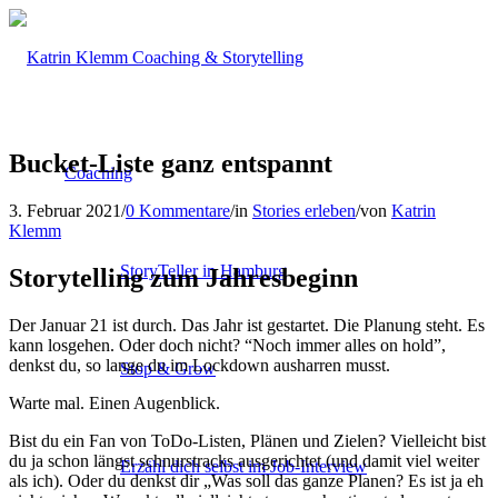
Bucket-Liste ganz entspannt
Coaching
3. Februar 2021
/
0 Kommentare
/
in
Stories erleben
/
von
Katrin
Klemm
StoryTeller in Hamburg
Storytelling zum Jahresbeginn
Der Januar 21 ist durch. Das Jahr ist gestartet. Die Planung steht. Es
kann losgehen. Oder doch nicht? “Noch immer alles on hold”,
denkst du, so lange du im Lockdown ausharren musst.
Stop & Grow
Warte mal. Einen Augenblick.
Bist du ein Fan von ToDo-Listen, Plänen und Zielen? Vielleicht bist
du ja schon längst schnurstracks ausgerichtet (und damit viel weiter
Erzähl dich selbst im Job-Interview
als ich). Oder du denkst dir „Was soll das ganze Planen? Es ist ja eh