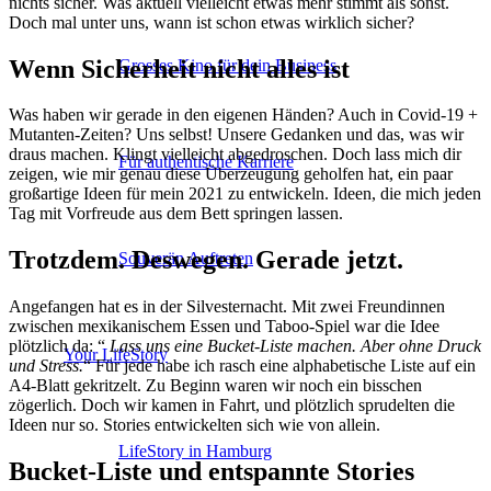
nichts sicher. Was aktuell vielleicht etwas mehr stimmt als sonst.
Doch mal unter uns, wann ist schon etwas wirklich sicher?
Wenn Sicherheit nicht alles ist
Grosses Kino für dein Business
Was haben wir gerade in den eigenen Händen? Auch in Covid-19 +
Mutanten-Zeiten? Uns selbst! Unsere Gedanken und das, was wir
draus machen. Klingt vielleicht abgedroschen. Doch lass mich dir
Für authentische Karriere
zeigen, wie mir genau diese Überzeugung geholfen hat, ein paar
großartige Ideen für mein 2021 zu entwickeln. Ideen, die mich jeden
Tag mit Vorfreude aus dem Bett springen lassen.
Trotzdem. Deswegen. Gerade jetzt.
Souverän Auftreten
Angefangen hat es in der Silvesternacht. Mit zwei Freundinnen
zwischen mexikanischem Essen und Taboo-Spiel war die Idee
plötzlich da: “
Lass uns eine Bucket-Liste machen. Aber ohne Druck
Your LifeStory
und Stress.
“ Für jede habe ich rasch eine alphabetische Liste auf ein
A4-Blatt gekritzelt. Zu Beginn waren wir noch ein bisschen
zögerlich. Doch wir kamen in Fahrt, und plötzlich sprudelten die
Ideen nur so. Stories entwickelten sich wie von allein.
LifeStory in Hamburg
Bucket-Liste und entspannte Stories