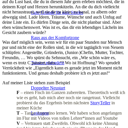
auf du Lust hast, die du in diesem Jahr gern erleben möchtest, die in
deinem Kopf und Herzen herumkitzeln. An die du dich vielleicht
nicht heraustraust, weil sie dir zu klein, zu banal, zu albern oder
Gute Gründe für gute Stories
abwegig sind. Lade Ideen, Träume, Wünsche und auch Unfug auf
deine Liste ein. Es dürfen Dinge sein, die nicht planbar sind. Aber
eben wünschenswert. Was ist es, das dir ein lebendiges Lächeln ins
Gesicht zaubern würde?
Raus aus der Komfortzone
Was darf möglich sein, wenn wir für ein paar Stunden nur Mensch
pur und nicht eine der Rollen sind, in die wir tagtäglich von Neuem
schlüpfen: Angestellte, Gründerin, (Junior-)Chefin, Mutter, Tochter,
Freundin, … Wo spürst du Sehnsucht, ein „Wie schön wäre es,
wenn es trotz C passiert, dass…“? Wo ist Hoffnung? Wo sprudelt
Träume einfordern
Verrücktheit wie „Eigentlich kann es gerade jetzt im Moment nicht
funktionieren. Und genau deshalb probiere ich es jetzt aus!“
Auf meiner Liste stehen zum Beispiel
Doppelter Neustart
F
– einen Fisch im Ganzen zubereiten. Theoretisch weiß ich
wie es geht, hab mich aber noch nie rangetraut. Vielleicht
probierst du das Ergebnis beim nächsten
StoryTeller
in
meiner Küche
T
– Tango Argentino lernen. Wir haben schon angefangen
Lesungen
im Flur mit Videos von tollen Lehrer*innen auf Youtube
V
– Vertrauen statt Zweifeln. Obwohl ich keine Ahnung