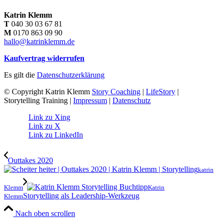
Katrin Klemm
T
040 30 03 67 81
M
0170 863 09 90
hallo@katrinklemm.de
Kaufvertrag widerrufen
Es gilt die
Datenschutzerklärung
© Copyright Katrin Klemm
Story Coaching
|
LifeStory
|
Storytelling Training |
Impressum
|
Datenschutz
Link zu Xing
Link zu X
Link zu LinkedIn
Outtakes 2020
katrin
Klemm
Katrin
Storytelling als Leadership-Werkzeug
Klemm
Nach oben scrollen