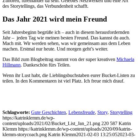
Zuhören, füreinander da sein. Gelebtes Netzwerken und eine Art
des Storytellings, das Verbundenheit schafft.
Das Jahr 2021 wird mein Freund
Seit Jahresbeginn begrüße ich – auch in diesem herausfordernden
Jahr – jeden Tag wie meinen besten Freund. Das kannst du auch.
Mach mit. Wir werden sehen, was wir gemeinsam aus dem Leben
machen. Erstmal nur heute. Und morgen geht’s weiter.
Das Bild zum Blogbeitrag stammt von der super kreativen
Michaela
Hillmann
. Dankeschön fürs Teilen.
Wenn ihr Lust habt, die Lieblingsbuchstaben eurer Bucket-Listen zu
teilen. In den Kommentaren ist viel Platz. Ich freue mich drauf.
Schlagworte:
Gute Geschichten
,
Lebensfreude
,
Story
,
Storytelling
https://katrinklemm.de/wp-
content/uploads/2021/02/Bucket_List_Jan_21.png
220
587
Katrin
Klemm
https://katrinklemm.de/wp-content/uploads/2020/09/katrin-
klemm-storycoach.png
Katrin Klemm
2021-02-03 13:25:05
2023-03-