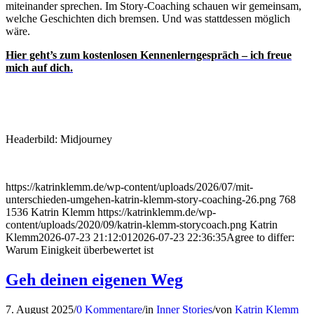
miteinander sprechen. Im Story-Coaching schauen wir gemeinsam,
welche Geschichten dich bremsen. Und was stattdessen möglich
wäre.
Hier geht’s zum kostenlosen Kennenlerngespräch – ich freue
mich auf dich.
Headerbild: Midjourney
https://katrinklemm.de/wp-content/uploads/2026/07/mit-
unterschieden-umgehen-katrin-klemm-story-coaching-26.png
768
1536
Katrin Klemm
https://katrinklemm.de/wp-
content/uploads/2020/09/katrin-klemm-storycoach.png
Katrin
Klemm
2026-07-23 21:12:01
2026-07-23 22:36:35
Agree to differ:
Warum Einigkeit überbewertet ist
Geh deinen eigenen Weg
7. August 2025
/
0 Kommentare
/
in
Inner Stories
/
von
Katrin Klemm