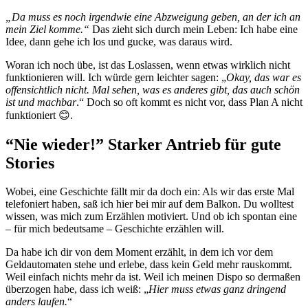
„Da muss es noch irgendwie eine Abzweigung geben, an der ich an
mein Ziel komme.“
Das zieht sich durch mein Leben: Ich habe eine
Idee, dann gehe ich los und gucke, was daraus wird.
Woran ich noch übe, ist das Loslassen, wenn etwas wirklich nicht
funktionieren will. Ich würde gern leichter sagen: „
Okay, das war es
offensichtlich nicht. Mal sehen, was es anderes gibt, das auch schön
ist und machbar
.“ Doch so oft kommt es nicht vor, dass Plan A nicht
funktioniert 😊.
“Nie wieder!” Starker Antrieb für gute
Stories
Wobei, eine Geschichte fällt mir da doch ein: Als wir das erste Mal
telefoniert haben, saß ich hier bei mir auf dem Balkon. Du wolltest
wissen, was mich zum Erzählen motiviert. Und ob ich spontan eine
– für mich bedeutsame – Geschichte erzählen will.
Da habe ich dir von dem Moment erzählt, in dem ich vor dem
Geldautomaten stehe und erlebe, dass kein Geld mehr rauskommt.
Weil einfach nichts mehr da ist. Weil ich meinen Dispo so dermaßen
überzogen habe, dass ich weiß: „
Hier muss etwas ganz dringend
anders laufen.
“