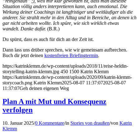
“reingehaun” ;), weil mir klar geworden ist, dass man dieselbe
Situation völlig anders interpretieren kann, auch emotional. Die
Wirkung deiner Coachings ist langfristiger und weitläufiger als die
anderer. Sie strahlt mehr in den Alltag und in Bereiche, an denen ich
gar nicht arbeiten wollte. Ich spüre, wie sich wirklich etwas
wandelt. Danke dafür.
(B.R.)
Du spürst, dass es auch für dich an der Zeit ist.
Dann lass uns drüber sprechen, wie wir gemeinsam aufbrechen.
Buch dir jetzt deinen
kostenfreien Briefingtermin
.
https://katrinklemm.de/wp-content/uploads/2018/11/reise-heldin-
storytelling-katrin-klemm.jpg
450
1500
Katrin Klemm
https://katrinklemm.de/wp-content/uploads/2020/09/katrin-klemm-
storycoach.png
Katrin Klemm
2025-08-07 11:37:07
2025-08-07
11:37:07
Geh deinen eigenen Weg
Plan A mit Mut und Konsequenz
verfolgen
10. Januar 2025
/
0 Kommentare
/
in
Stories von draußen
/
von
Katrin
Klemm