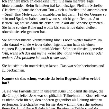
Ich erinnere mich an diese eine Frau. Sie kam mehrere Tage
hintereinander. Beim Schießen traf kein einziger Pfeil die Scheibe.
Gleichzeitig hatte sie aber am Tun – sich aufstellen und ausprobieren
– Spaß. Ihre Motivation dranzubleiben lag darin, Teil der Gruppe zu
sein und Spaß zu haben, auch wenn sie nicht getroffen hat. Am
letzten Tag hat sie dann die ersten Pfeile auf die Scheibe getroffen.
Sie hatte so eine Ruhe und wollte bis zum Ende dabei bleiben,
obwohl sie sehr gezittert hat.
Sie hat über unsere Veranstaltung hinaus noch weiter trainiert. Im
Jahr darauf war sie wieder dabei. Irgendwann hatte sie einen
eigenen Bogen und hat in mini-kleinen Schritten für sich gemerkt:
“
Ah, wenn ich das auf meine Weise übe, dann wird es besser oder
anders. Also probiere ich mich weiter aus.
”
Sie hat sich nicht unterkriegen lassen. Das war sehr beeindruckend
zu beobachten.
Kannte sie das schon, was sie da beim Bogenschießen erlebt
hat?
Ja, sie war Fastenleiterin in unserem Kurs und damit diejenige, die
die Gruppe leitet. Jetzt war sie plötzlich Teilnehmerin. Einerseits war
es nicht leicht für sie, den anderen gegenüber als Leitung nicht zu
performen. Gleichzeitig war für sie aber wichtig, dass die anderen
ihren Spaß und ihren Erfolg haben. Ihr eigener Erfolg stand da