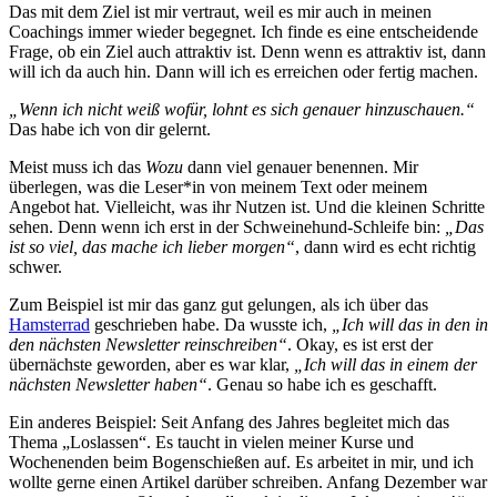
Das mit dem Ziel ist mir vertraut, weil es mir auch in meinen
Coachings immer wieder begegnet. Ich finde es eine entscheidende
Frage, ob ein Ziel auch attraktiv ist. Denn wenn es attraktiv ist, dann
will ich da auch hin. Dann will ich es erreichen oder fertig machen.
„Wenn ich nicht weiß wofür, lohnt es sich genauer hinzuschauen.“
Das habe ich von dir gelernt.
Meist muss ich das
Wozu
dann viel genauer benennen. Mir
überlegen, was die Leser*in von meinem Text oder meinem
Angebot hat. Vielleicht, was ihr Nutzen ist. Und die kleinen Schritte
sehen. Denn wenn ich erst in der Schweinehund-Schleife bin:
„Das
ist so viel, das mache ich lieber morgen“
, dann wird es echt richtig
schwer.
Zum Beispiel ist mir das ganz gut gelungen, als ich über das
Hamsterrad
geschrieben habe. Da wusste ich,
„Ich will das in den in
den nächsten Newsletter reinschreiben“
. Okay, es ist erst der
übernächste geworden, aber es war klar,
„Ich will das in einem der
nächsten Newsletter haben“
. Genau so habe ich es geschafft.
Ein anderes Beispiel: Seit Anfang des Jahres begleitet mich das
Thema „Loslassen“. Es taucht in vielen meiner Kurse und
Wochenenden beim Bogenschießen auf. Es arbeitet in mir, und ich
wollte gerne einen Artikel darüber schreiben. Anfang Dezember war