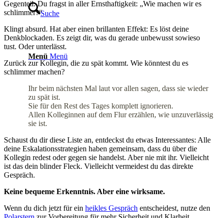
Gegenteil. Du fragst in aller Ernsthaftigkeit: „Wie machen wir es
schlimmer?“
Suche
Klingt absurd. Hat aber einen brillanten Effekt: Es löst deine
Denkblockaden. Es zeigt dir, was du gerade unbewusst sowieso
tust. Oder unterlässt.
Menü
Menü
Zurück zur Kollegin, die zu spät kommt. Wie könntest du es
schlimmer machen?
Ihr beim nächsten Mal laut vor allen sagen, dass sie wieder
zu spät ist.
Sie für den Rest des Tages komplett ignorieren.
Allen Kolleginnen auf dem Flur erzählen, wie unzuverlässig
sie ist.
Schaust du dir diese Liste an, entdeckst du etwas Interessantes: Alle
deine Eskalationsstrategien haben gemeinsam, dass du über die
Kollegin redest oder gegen sie handelst. Aber nie mit ihr. Vielleicht
ist das dein blinder Fleck. Vielleicht vermeidest du das direkte
Gespräch.
Keine bequeme Erkenntnis. Aber eine wirksame.
Wenn du dich jetzt für ein
heikles Gespräch
entscheidest, nutze den
Polarstern
zur Vorbereitung für mehr Sicherheit und Klarheit.