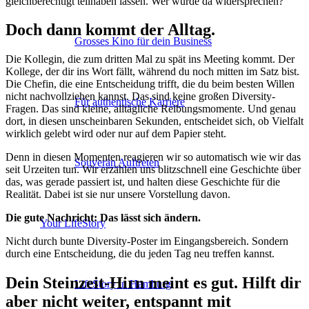
gleichberechtigt teilhaben lassen. Wer würde da widersprechen?
Doch dann kommt der Alltag.
Grosses Kino für dein Business
Die Kollegin, die zum dritten Mal zu spät ins Meeting kommt. Der
Kollege, der dir ins Wort fällt, während du noch mitten im Satz bist.
Die Chefin, die eine Entscheidung trifft, die du beim besten Willen
nicht nachvollziehen kannst. Das sind keine großen Diversity-
Für authentische Karriere
Fragen. Das sind kleine, alltägliche Reibungsmomente. Und genau
dort, in diesen unscheinbaren Sekunden, entscheidet sich, ob Vielfalt
wirklich gelebt wird oder nur auf dem Papier steht.
Denn in diesen Momenten reagieren wir so automatisch wie wir das
Souverän Auftreten
seit Urzeiten tun. Wir erzählen uns blitzschnell eine Geschichte über
das, was gerade passiert ist, und halten diese Geschichte für die
Realität. Dabei ist sie nur unsere Vorstellung davon.
Die gute Nachricht: Das lässt sich ändern.
Your LifeStory
Nicht durch bunte Diversity-Poster im Eingangsbereich. Sondern
durch eine Entscheidung, die du jeden Tag neu treffen kannst.
Dein Steinzeit-Hirn meint es gut. Hilft dir
LifeStory in Hamburg
aber nicht weiter, entspannt mit