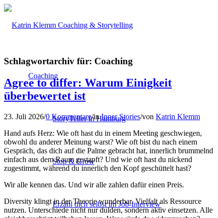
Schlagwortarchiv für:
Coaching
Coaching
Agree to differ: Warum Einigkeit
überbewertet ist
23. Juli 2026
/
0 Kommentare
/
in
Inner Stories
/
von
Katrin Klemm
StoryTeller in Hamburg
Hand aufs Herz: Wie oft hast du in einem Meeting geschwiegen,
obwohl du anderer Meinung warst? Wie oft bist du nach einem
Gespräch, das dich auf die Palme gebracht hat, innerlich brummelnd
einfach aus dem Raum gestapft? Und wie oft hast du nickend
Stop & Grow
zugestimmt, während du innerlich den Kopf geschüttelt hast?
Wir alle kennen das. Und wir alle zahlen dafür einen Preis.
Diversity klingt in der Theorie wunderbar. Vielfalt als Ressource
Erzähl dich selbst im Job-Interview
nutzen. Unterschiede nicht nur dulden, sondern aktiv einsetzen. Alle