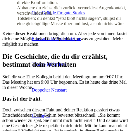
direkte Konfrontation.
Abhauen: du ziehst dich zurück, vermeidest Augenkontakt,
Gute Gründe für gute Stories
verschwindest still.
Totstellen: du denkst “jetzt bloß nichts sagen”, stülpst dir
eine gleichgültige Maske über und tust, als ob nichts wäre.
Keine dieser Reaktionen bringt dich um. Aber jede von ihnen kostet
Raus aus der Komfortzone
dich eine Möglichkeit. Die Möglichkeit, etwas zu gestalten. Mehr
möglich zu machen.
Die Geschichte, die du dir erzählst,
bestimmt dein Verhalten
Träume einfordern
Stell dir vor: Eine Kollegin betritt den Meetingraum um 9:07 Uhr.
Das Meeting hat um 9:00 Uhr begonnen. Es ist heute das dritte Mal
in dieser Woche.
Doppelter Neustart
Das ist der Fakt.
Doch zwischen diesem Fakt und deiner Reaktion passiert etwas
Entscheidendes: Dein Gehirn bewertet blitzschnell. „Sie kommt
Lesungen
schon wieder zu spät. Sie nimmt mich nicht ernst.“ Und daraus wird
eine Geschichte: „Sie respektiert mich nicht. Mit ihr kann man nicht
arbeiten.“ Vielleicht sogar: „Ist ja typisch, in dieser Bude macht ja