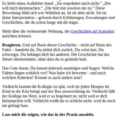
Es klebt einen Aufkleber drauf: „Sie respektiert mich nicht.“ „Der
will mich kleinmachen.“ „Die hört mir sowieso nie zu.“ Diese
Bewertung fühlt sich wie Wahrheit an. Ist sie aber nicht. Sie ist
deine Interpretation – geformt durch Erfahrungen, Erwartungen und
Geschichten, die du schon lange mit dir trägst.
Mehr über die verheerende Wirkung, die
Geschichten auf Autopilot
anrichten können.
Reagieren.
Und auf Basis dieser Geschichte – nicht auf Basis des
Fakts – handelst du. Du ziehst dich zurück. Du wirst laut. Du
schweigst. Du beklagst dich bei anderen. Die Geschichte hat das
Steuer übernommen, ohne dass du es gemerkt hast.
Das Gute daran: Du kannst jederzeit aussteigen und fragen: Welche
Fakten liegen wirklich vor? Was habe ich bewertet – und nach
welchen Kriterien? Könnte es auch anders sein?
Vielleicht kommt die Kollegin zu spät, weil sie jeden Morgen ihr
Kind in die Kita bringt und der Bus unzuverlässig ist. Vielleicht fällt
der Kollege ins Wort, weil er so begeistert ist, nicht weil er dich
kleinmachen will. Vielleicht weißt du es schlicht nicht- weil du noch
nie gefragt hast.
Lass mich dir zeigen, wie das in der Praxis aussieht.