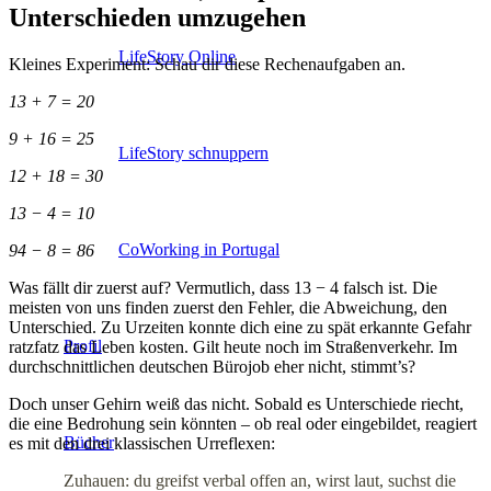
Unterschieden umzugehen
LifeStory Online
Kleines Experiment: Schau dir diese Rechenaufgaben an.
13 + 7 = 20
9 + 16 = 25
LifeStory schnuppern
12 + 18 = 30
13 − 4 = 10
CoWorking in Portugal
94 − 8 = 86
Was fällt dir zuerst auf? Vermutlich, dass 13 − 4 falsch ist. Die
meisten von uns finden zuerst den Fehler, die Abweichung, den
Unterschied. Zu Urzeiten konnte dich eine zu spät erkannte Gefahr
Profil
ratzfatz das Leben kosten. Gilt heute noch im Straßenverkehr. Im
durchschnittlichen deutschen Bürojob eher nicht, stimmt’s?
Doch unser Gehirn weiß das nicht. Sobald es Unterschiede riecht,
die eine Bedrohung sein könnten – ob real oder eingebildet, reagiert
Bücher
es mit den drei klassischen Urreflexen:
Zuhauen: du greifst verbal offen an, wirst laut, suchst die