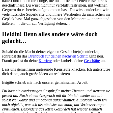
hattest und finden die Dinge, die du auf deiner Lebensreise bereits
geschafft hast. Du wirst nicht nur verblüfft feststellen, mit welchen
Gegnern du es bereits aufgenommen hast. Du wirst entdecken, wie
viele nützliche Superkräfte und innere Weisheiten du inzwischen im
Gepäck hast. Mal ganz abgesehen von den Mentoren – inneren und
äußeren – , die dir zur Verfügung stehen…
Heldin! Denn alles andere wäre doch
gelacht…
Sobald du die Macht deiner eigenen Geschichte(n) entdeckst,
schreibst du das
Drehbuch für deinen nächsten Schritt
ganz neu.
Damit pushst du deine
Karriere
oder kurbelst deine
Geschäfte
an.
Lass uns gemeinsam ungesunde Kreisläufe knacken. Ich unterstütze
dich dabei, auch große Ideen zu realisieren.
Brigitte schrieb mir nach unserer gemeinsamen Arbeit:
Du hast ein einzigartiges Gespür für meine Themen und steuerst sie
gezielt an. Nach einem Gespräch mit dir bin ich wieder mit mir
selbst viel klarer und emotional aufgeräumter. Außerdem weiß ich
auch objektiv, was ich als nächstes tun kann, um Verbesserungen
einzuleiten. Besonders das letzte Gespräch hat wieder ziemlich